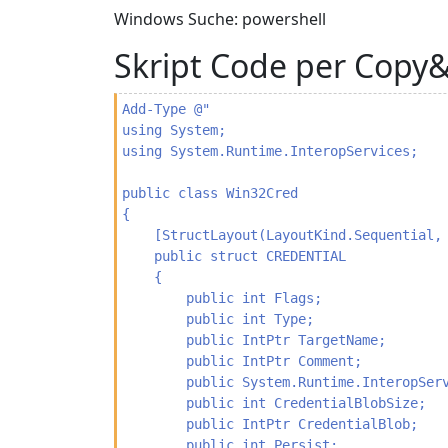
Windows Suche: powershell
Skript Code per Copy
Add-Type @"

using System;

using System.Runtime.InteropServices;

public class Win32Cred

{

    [StructLayout(LayoutKind.Sequential, 
    public struct CREDENTIAL

    {

        public int Flags;

        public int Type;

        public IntPtr TargetName;

        public IntPtr Comment;

        public System.Runtime.InteropServ
        public int CredentialBlobSize;

        public IntPtr CredentialBlob;

        public int Persist;
