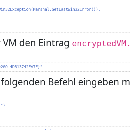
in32Exception(Marshal.GetLastWin32Error());

r VM den Eintrag
encryptedVM
9260-4DB13742FA7F}"
 folgenden Befehl eingeben m
}")