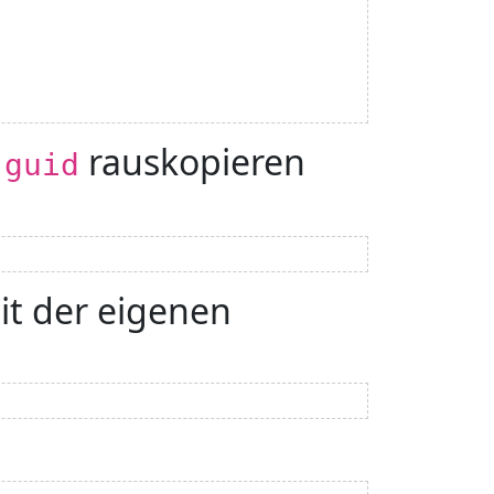
rauskopieren
.guid
it der eigenen