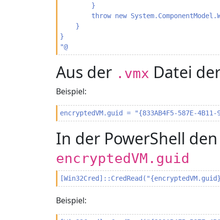
        }

        throw new System.ComponentModel.W
    }

}

"@
Aus der
Datei de
.vmx
Beispiel:
encryptedVM.guid = "{833AB4F5-587E-4B11-
In der PowerShell den
encryptedVM.guid
[Win32Cred]::CredRead("{encryptedVM.guid
Beispiel: