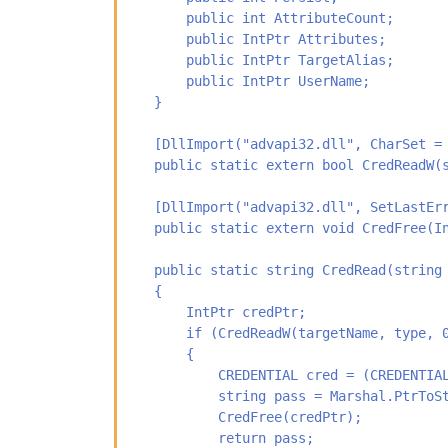
        public int AttributeCount;

        public IntPtr Attributes;

        public IntPtr TargetAlias;

        public IntPtr UserName;

    }

    [DllImport("advapi32.dll", CharSet = 
    public static extern bool CredReadW(s
    [DllImport("advapi32.dll", SetLastErr
    public static extern void CredFree(In
    public static string CredRead(string 
    {

        IntPtr credPtr;

        if (CredReadW(targetName, type, 0
        {

            CREDENTIAL cred = (CREDENTIAL
            string pass = Marshal.PtrToSt
            CredFree(credPtr);

            return pass;
