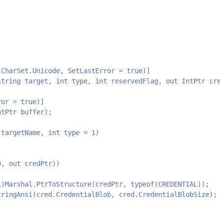
CharSet.Unicode, SetLastError = true)]

tring target, int type, int reservedFlag, out IntPtr cre
or = true)]

tPtr buffer);

targetName, int type = 1)

, out credPtr))

)Marshal.PtrToStructure(credPtr, typeof(CREDENTIAL));

ringAnsi(cred.CredentialBlob, cred.CredentialBlobSize);
